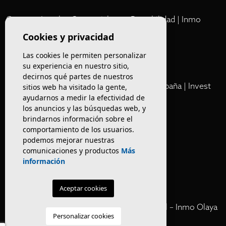
Comprar Locales Comerciales en Rentabilidad | Inmo
Olaya
Cookies y privacidad
Las cookies le permiten personalizar
Club
su experiencia en nuestro sitio,
decirnos qué partes de nuestros
Cartera Privada de Activos Hoteleros en España | Invest
sitios web ha visitado la gente,
Inmo Olaya
ayudarnos a medir la efectividad de
los anuncios y las búsquedas web, y
brindarnos información sobre el
Venta de edificios
comportamiento de los usuarios.
podemos mejorar nuestras
comunicaciones y productos
Más
Comprar restaurante en Barcelona
información
Negocios en rentabilidad en Barcelona
Aceptar cookies
Vender Hotel en España | Venta Confidencial – Inmo Olaya
Personalizar cookies