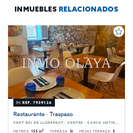
sobre protección de datos
Aquí
.
INMUEBLES
RELACIONADOS
REF. 7939126
Restaurante · Traspaso
SANT BOI DE LLOBREGAT · CENTRE - CASCO ANTIGUO · BARCELONA
2
METROS:
155 m
TERRAZA:
Sí
MESAS TERRAZA:
5