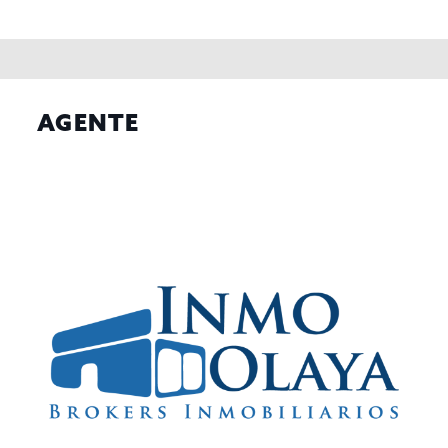
Local totalmente reformado con fachada acristalada de 8m
lineales y superficie interior de 86m² distribuidos de la
siguiente forma: al entrar nos encontramos el salón
comedor con un aforo para 32 personas y con una
decoración muy original, 2 aseos uno adaptado para
personas impedidas, seguidamente está la cocina y un
AGENTE
almacén.
Terraza de 4 mesas para 16 personas.
Se traspasa por tener otros proyectos y se deja totalmente
equipado y listo para seguir con la actividad.
Traspaso por 169.000€ y Alquiler de 690€
Contáctenos para más información y/o agendar una cita en
nuestras oficinas.
Gestiona InmoOlaya.
InmoOlaya, agencia líder en traspasos de hotelería, póngase
en contacto con nosotros, o visite nuestro portal;
encontrará la mayor selección de restaurantes y negocios de
hostelería en traspaso de Barcelona. Un asesor le
acompañara en todo el proceso, ahorrando tiempo y
seleccionando los mejores negocios para su proyecto.