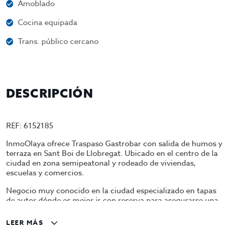
Amoblado
Cocina equipada
Trans. público cercano
DESCRIPCIÓN
REF: 6152185
InmoOlaya ofrece Traspaso Gastrobar con salida de humos y
terraza en Sant Boi de Llobregat. Ubicado en el centro de la
ciudad en zona semipeatonal y rodeado de viviendas,
escuelas y comercios.
Negocio muy conocido en la ciudad especializado en tapas
de autor dónde es mejor ir con reserva para asegurarse una
mesa, pues cuenta con mucha clientela fidelizada y casi
siempre está lleno.
LEER MÁS