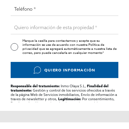
Marque la casilla para contactarnos y acepte que su
información se use de acuerdo con nuestra
Política de
privacidad
que se agregará automáticamente a nuestra lista de
correo, pero puede cancelarla en cualquier momento*
QUIERO INFORMACIÓN
Inmo Olaya S.L,
Responsable del tratamiento:
Finalidad del
Gestión y control de los servicios ofrecidos a través
tratamiento:
de la página Web de Servicios inmobiliarios, Envío de información a
traves de newsletter y otros,
Por consentimiento,
Legitimación:
No se cederan los datos, salvo para elaborar
Destinatarios:
contabilidad,
Acceder,
Derechos de las personas interesadas:
rectificar y suprimir los datos, solicitar la portabilidad de los
mismos, oponerse altratamiento y solicitar la limitación de éste,
El Propio interesado,
Procedencia de los datos:
Información
Puede consultarse la información adicional y detallada
Adicional: