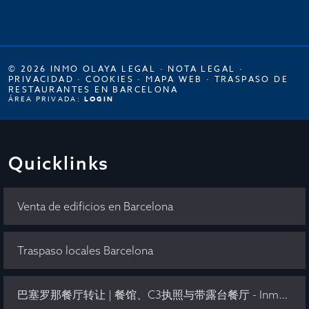
© 2026 INMO OLAYA LEGAL ·
NOTA LEGAL
·
PRIVACIDAD
·
COOKIES
·
MAPA WEB
·
TRASPASO DE
RESTAURANTES EN BARCELONA
ÁREA PRIVADA:
LOGIN
Quicklinks
Venta de edificios en Barcelona
Traspaso locales Barcelona
巴塞罗那餐厅转让 | 餐馆、C3执照与带露台餐厅 - Inmo Olaya