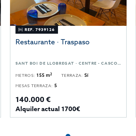
REF. 7939126
Restaurante · Traspaso
SANT BOI DE LLOBREGAT · CENTRE - CASCO ANTIGUO · BARCELONA
2
155 m
Sí
METROS:
TERRAZA:
5
MESAS TERRAZA:
140.000 €
Alquiler actual 1700€