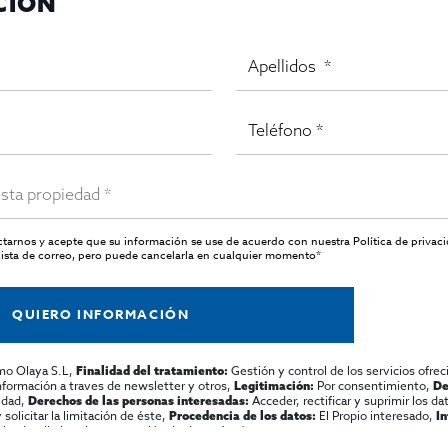
CIÓN
actarnos y acepte que su información se use de acuerdo con nuestra
Política de privac
ista de correo, pero puede cancelarla en cualquier momento*
QUIERO INFORMACIÓN
mo Olaya S.L,
Gestión y control de los servicios ofrec
Finalidad del tratamiento:
información a traves de newsletter y otros,
Por consentimiento,
Legitimación:
De
lidad,
Acceder, rectificar y suprimir los dat
Derechos de las personas interesadas:
olicitar la limitación de éste,
El Propio interesado,
Procedencia de los datos:
I
al y detallada sobre protección de datos
Aquí
.