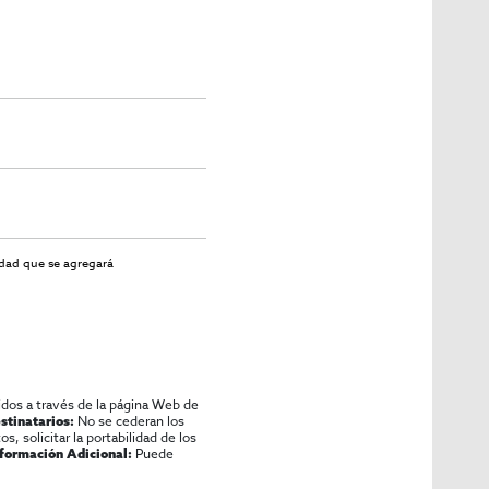
idad
que se agregará
idos a través de la página Web de
No se cederan los
stinatarios:
os, solicitar la portabilidad de los
Puede
nformación Adicional: