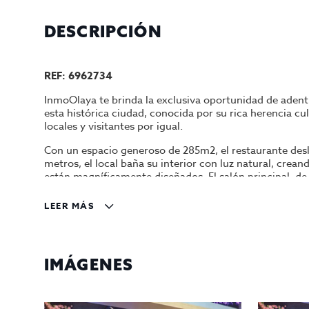
DESCRIPCIÓN
REF: 6962734
InmoOlaya te brinda la exclusiva oportunidad de aden
esta histórica ciudad, conocida por su rica herencia cu
locales y visitantes por igual.
Con un espacio generoso de 285m2, el restaurante desl
metros, el local baña su interior con luz natural, cre
están magníficamente diseñados. El salón principal, d
como punto focal, una gran pantalla LED que realza la e
LEER MÁS
Cada detalle del restaurante, desde su cocina complet
tradición japonesa se fusiona con la modernidad, ofreci
El traspaso, valorado en 150.000 €, con un alquiler c
IMÁGENES
consolidar su presencia en una de las zonas más prome
¿Estás listo para escribir el próximo capítulo de esta hi
en cada paso. Contáctanos para obtener más detalles y