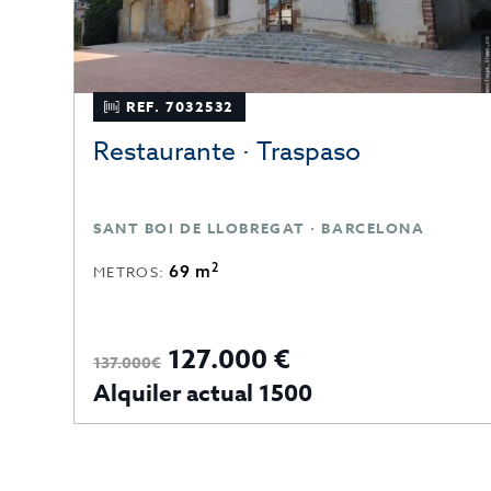
REF. 7032532
Restaurante · Traspaso
SANT BOI DE LLOBREGAT · BARCELONA
2
69 m
METROS:
127.000 €
137.000€
Alquiler actual 1500