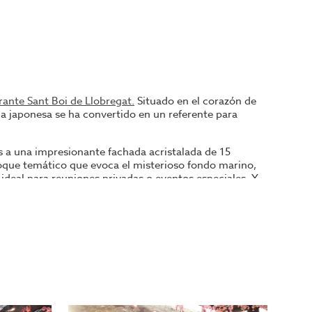
rante Sant Boi de Llobregat.
Situado en el corazón de
ida japonesa se ha convertido en un referente para
 a una impresionante fachada acristalada de 15
 toque temático que evoca el misterioso fondo marino,
ideal para reuniones privadas o eventos especiales. Y
iso con la excelencia. Es un espacio donde la
gat.
 aquellos apasionados por la gastronomía y que buscan
tor inmobiliario y gastronómico, está aquí para guiarte
Llobregat es el negocio que has estado esperando. ¡Te