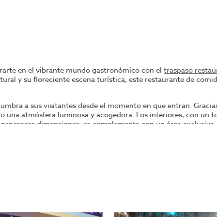
trarte en el vibrante mundo gastronómico con el
traspaso restau
ltural y su floreciente escena turística, este restaurante de com
umbra a sus visitantes desde el momento en que entran. Gracias
ando una atmósfera luminosa y acogedora. Los interiores, con un
e generosas dimensiones, se complementa con un área exclusiva, 
xperiencia culinaria y ambiental.
amente equipada hasta su ambientación única, refleja el comprom
endo una experiencia culinaria inigualable en Sant Boi de Llobre
ompetitivo de 1.260
€, representa una inversión estratégica para
tedoras de la región.
storia culinaria?
InmoOlaya
, con su amplia experiencia en el sec
 permitirnos mostrarte por qué este restaurante en Sant Boi de 