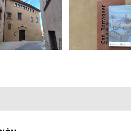
mensual de 1.500€ + IVA, sujeto a un contrato de 7 años, garanti
 en el corazón de Sant Boi de Llobregat, Inmo Olaya estará a tu 
bregat tiene para ofrecer!