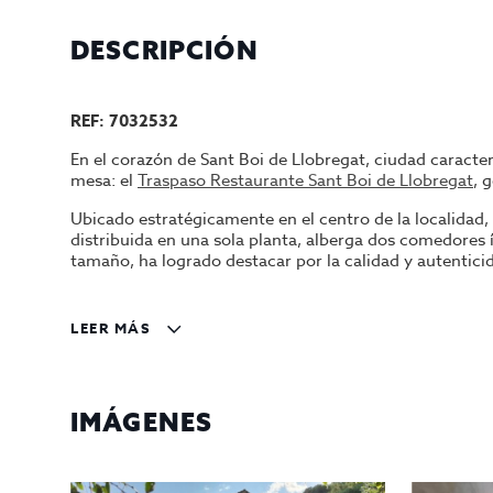
DESCRIPCIÓN
REF: 7032532
En el corazón de Sant Boi de Llobregat, ciudad caracte
mesa: el
Traspaso Restaurante Sant Boi de Llobregat
, 
Ubicado estratégicamente en el centro de la localidad
distribuida en una sola planta, alberga dos comedores 
tamaño, ha logrado destacar por la calidad y autenticid
La capacidad actual del restaurante es de 22 comensales 
terraza exterior. Imagina las noches cálidas bajo las est
LEER MÁS
Uno de los puntos fuertes de este negocio es su trayect
de primera calidad. Esto no solo ha generado una client
atrayendo a nuevos visitantes deseosos de probar la fa
IMÁGENES
Ya sea que seas un emprendedor buscando tu primera a
culinaria, este es el lugar perfecto. Además, su manej