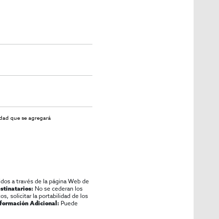
idad
que se agregará
idos a través de la página Web de
No se cederan los
stinatarios:
os, solicitar la portabilidad de los
Puede
nformación Adicional: