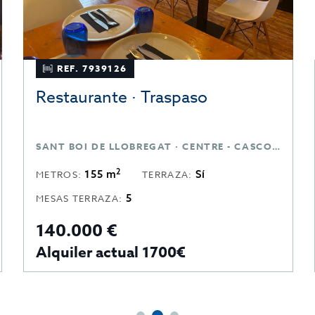
REF. 7939126
Restaurante · Traspaso
SANT BOI DE LLOBREGAT · CENTRE - CASCO ANTIGUO · BARCELONA
2
155 m
Sí
METROS:
TERRAZA:
5
MESAS TERRAZA:
140.000 €
Alquiler actual 1700€