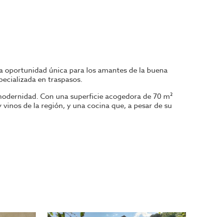
una oportunidad única para los amantes de la buena
pecializada en traspasos.
y modernidad. Con una superficie acogedora de 70 m²
vinos de la región, y una cocina que, a pesar de su
cia al aire libre, existe la posibilidad de solicitar una
.
o con un alto valor añadido, centrados en ingredientes
rante con excelentes reseñas en redes sociales,
do buscando un espacio donde expresar tu creatividad
r.