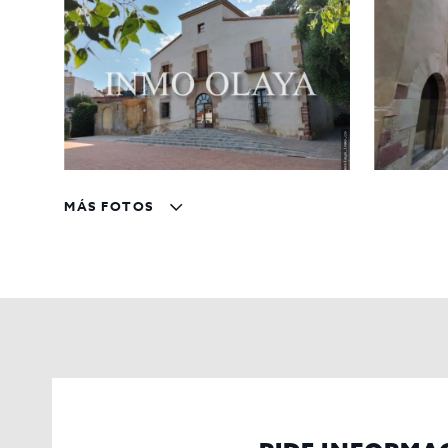
El traspaso está valorado en 127.000 € con un alquiler 
precio.
Si estás listo para embarcarte en este viaje culinario
lo que este Traspaso de Restaurante en Sant Boi de Llo
MÁS FOTOS