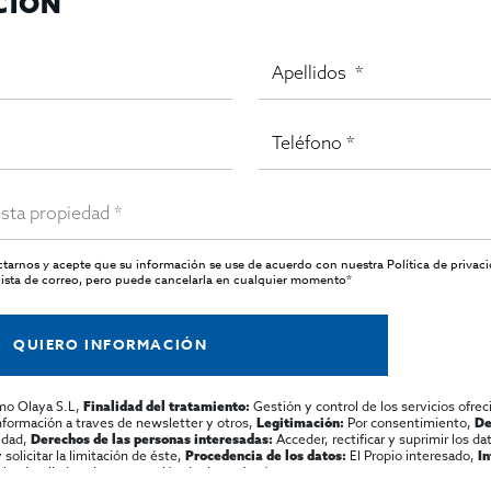
CIÓN
actarnos y acepte que su información se use de acuerdo con nuestra
Política de privac
ista de correo, pero puede cancelarla en cualquier momento*
QUIERO INFORMACIÓN
mo Olaya S.L,
Gestión y control de los servicios ofrec
Finalidad del tratamiento:
información a traves de newsletter y otros,
Por consentimiento,
Legitimación:
De
lidad,
Acceder, rectificar y suprimir los dat
Derechos de las personas interesadas:
olicitar la limitación de éste,
El Propio interesado,
Procedencia de los datos:
I
al y detallada sobre protección de datos
Aquí
.