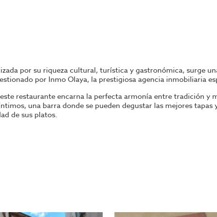
rizada por su riqueza cultural, turística y gastronómica, surge 
gestionado por Inmo Olaya, la prestigiosa agencia inmobiliaria es
, este restaurante encarna la perfecta armonía entre tradición 
íntimos, una barra donde se pueden degustar las mejores tapas y 
ad de sus platos.
en su interior, pero para aquellos que deseen expandir la experien
rellas, con los sabores de la cocina local deleitando a tus clientes
oria. Durante casi dos décadas, ha ofrecido platos sencillos per
ela fiel y recurrente, sino que también ha posicionado al restau
ma de sus platos.
ventura en el mundo de la restauración, o un chef experimenta
abilidad y tamaño hacen que sea ideal para un autoempleo familia