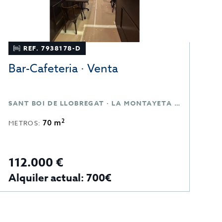
REF. 7938178-D
Bar-Cafeteria · Venta
C
T
SANT BOI DE LLOBREGAT · LA MONTAYETA · BARCELONA
S
2
70 m
METROS:
M
112.000 €
1
Alquiler actual: 700€
A