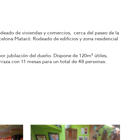
odeado de viviendas y comercios, cerca del paseo de la
rcelona-Mataró. Rodeado de edificios y zona residencial
por jubilación del dueño. Dispone de 120m² útiles,
erraza con 11 mesas para un total de 48 personas.
gelador vertical con 7 bandejas, abatidor con
ra, batidora y amasadora industrial, gratinadora, 2
s, 2 aires acondicionados, proyector, TV, ordenador con
 selección de restaurantes y negocios de hostelería en
gocios para su proyecto