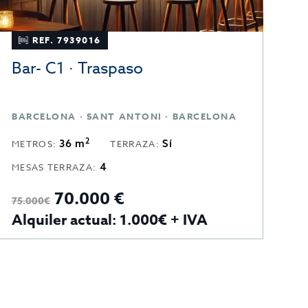
REF. 7939016
Bar- C1 · Traspaso
T
BARCELONA · SANT ANTONI · BARCELONA
T
2
36 m
Sí
METROS:
TERRAZA:
M
4
MESAS TERRAZA:
70.000 €
75.000€
94
Alquiler actual: 1.000€ + IVA
A