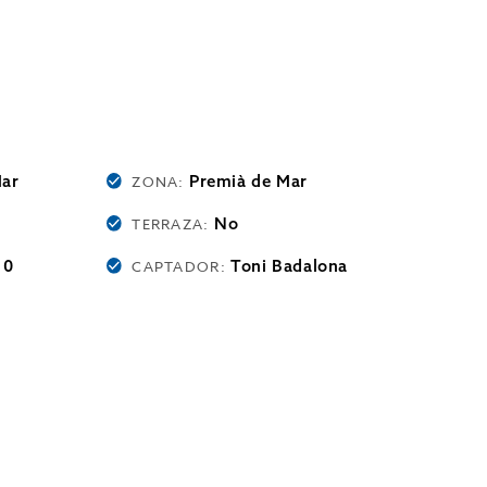
Mar
Premià de Mar
ZONA:
No
TERRAZA:
0
Toni Badalona
:
CAPTADOR: