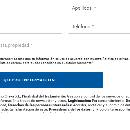
actarnos y acepte que su información se use de acuerdo con nuestra
Política de privac
ista de correo, pero puede cancelarla en cualquier momento*
QUIERO INFORMACIÓN
mo Olaya S.L,
Gestión y control de los servicios ofrec
Finalidad del tratamiento:
información a traves de newsletter y otros,
Por consentimiento,
Legitimación:
De
lidad,
Acceder, rectificar y suprimir los dat
Derechos de las personas interesadas:
olicitar la limitación de éste,
El Propio interesado,
Procedencia de los datos:
I
al y detallada sobre protección de datos
Aquí
.