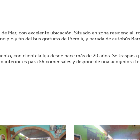
de Mar, con excelente ubicación. Situado en zona residencial, r
rincipio y fin del bus gratuito de Premiá, y parada de autobús Ba
ento, con clientela fija desde hace más de 20 años. Se traspasa 
foro interior es para 56 comensales y dispone de una acogedora t
 su funcionamiento; cuenta con: una envasadora industrial, con
ón 6 bandejas, vitrina expositora con conservación de temperatu
ble frío, vitrina expositora, friegaplatos industrial, lavavajilla
0 años de contrato.
 en nuestras oficinas.
ntacto con nosotros, o visite nuestro portal; encontrará la mayor
do el proceso, ahorrando tiempo y seleccionando los mejores ne