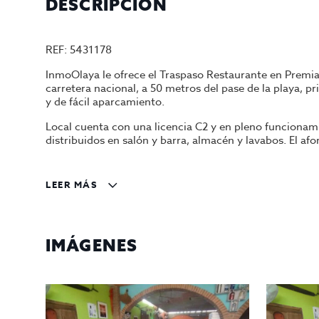
DESCRIPCIÓN
REF: 5431178
InmoOlaya le ofrece el Traspaso Restaurante en Premia 
carretera nacional, a 50 metros del pase de la playa, p
y de fácil aparcamiento.
Local cuenta con una licencia C2 y en pleno funcionami
distribuidos en salón y barra, almacén y lavabos. El a
Está en perfecto estado y completamente equipado para
temperatura, congelador horizontal, horno de convecci
LEER MÁS
bajos mostradores de 2 y 3 puertas, botellero barra, mue
TPV, congeladores, 3 creperías, etc...
Traspaso por 86.000€ y alquiler por 1.200€. Sujeto a 1
IMÁGENES
Contáctenos para más información y/o agendar una cita
Gestiona InmoOlaya
Agencia líder en traspasos de hotelería, póngase en co
traspaso de Barcelona. Un asesor le acompañara en to