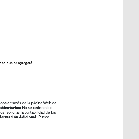
idad
que se agregará
idos a través de la página Web de
No se cederan los
stinatarios:
os, solicitar la portabilidad de los
Puede
nformación Adicional: