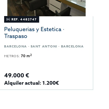
REF. 4482747
Peluquerias y Estetica ·
P
Traspaso
T
BARCELONA · SANT ANTONI · BARCELONA
B
2
70 m
METROS:
M
49.000 €
76
Alquiler actual: 1.200€
A