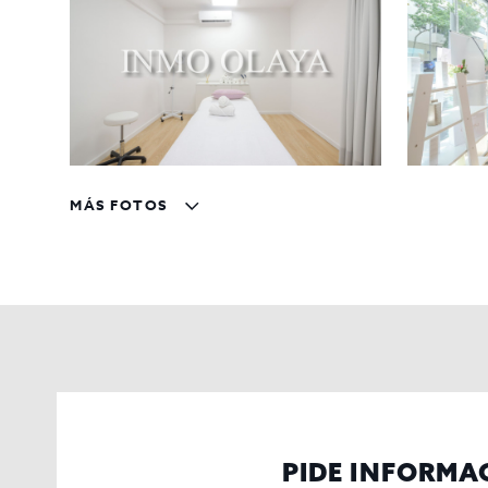
Traspaso: 60.000€
Alquiler: 1.400€ al mes
Contrato de arrendamiento: 10 años
Detalles del inmueble:
Superficie construida: 75 m² / útiles: 70 m²
Estado: Segunda mano/buen estado
Distribución: 3 estancias
MÁS FOTOS
Baños: 1
Ubicación: A pie de calle
Visibilidad: 2 escaparates
Licencias y equipamiento:
Licencia para Peluquería y Centro Estética
Calefacción y Aire acondicionado disponibles
Almacén/archivo para mayor comodidad y org
Puerta de seguridad para garantizar la protecc
No pierdas esta oportunidad de adquirir un Centro de E
PIDE INFORMA
para más información y concertar una visita. ¡Te espe