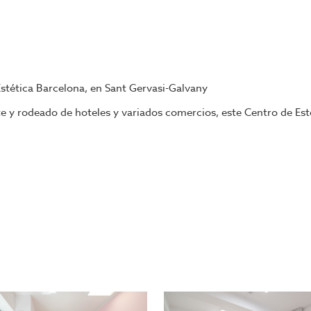
stética Barcelona, en Sant Gervasi-Galvany
nte y rodeado de hoteles y variados comercios, este Centro de E
anicura y pedicura con instalación de lava-pies y desagüe, 
e espera.
ompleto.
efacción.
a.