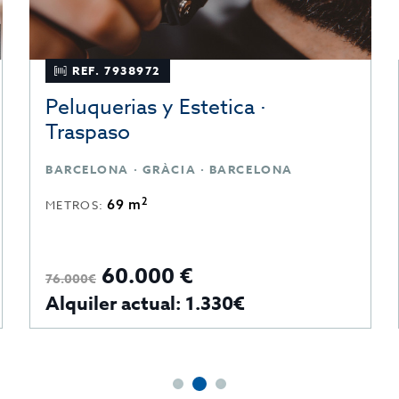
REF. 7938972
Peluquerias y Estetica ·
Traspaso
BARCELONA · GRÀCIA · BARCELONA
2
69 m
METROS:
60.000 €
76.000€
Alquiler actual: 1.330€