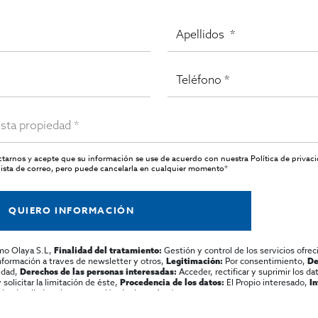
actarnos y acepte que su información se use de acuerdo con nuestra
Política de privac
ista de correo, pero puede cancelarla en cualquier momento*
QUIERO INFORMACIÓN
mo Olaya S.L,
Gestión y control de los servicios ofrec
Finalidad del tratamiento:
información a traves de newsletter y otros,
Por consentimiento,
Legitimación:
De
lidad,
Acceder, rectificar y suprimir los dat
Derechos de las personas interesadas:
olicitar la limitación de éste,
El Propio interesado,
Procedencia de los datos:
I
al y detallada sobre protección de datos
Aquí
.