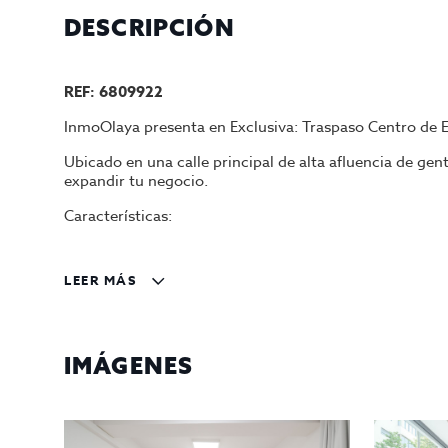
DESCRIPCIÓN
REF: 6809922
InmoOlaya presenta en Exclusiva: Traspaso Centro de E
Ubicado en una calle principal de alta afluencia de ge
expandir tu negocio.
Características:
Superficie total: 70m2
Distribución: un baño, office, dos puestos de m
LEER MÁS
añadir otra cabina), zona de recepción y sala d
Equipamiento incluido: mobiliario y material c
Servicios disponibles: aire acondicionado y cal
IMÁGENES
Enfoque en terapias manuales, sin aparatologí
Información adicional: