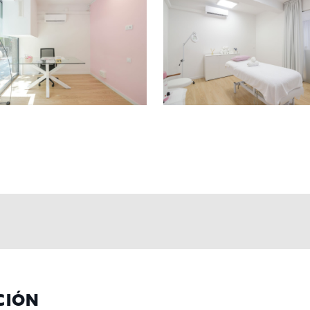
anización
ión de tus bienes
stética listo para operar, con excelente ubicación y posibilidad
CIÓN
ramos!