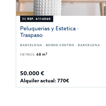
REF. 6116560
Peluquerias y Estetica ·
Traspaso
ELONA · SARRIA-SANT GERVASI · BARCELONA
BARCELONA · BORNE-CENTRO · BARCELONA
2
68 m
METROS:
50.000 €
Alquiler actual: 770€