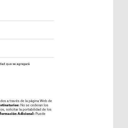
idad
que se agregará
idos a través de la página Web de
No se cederan los
stinatarios:
os, solicitar la portabilidad de los
Puede
nformación Adicional: