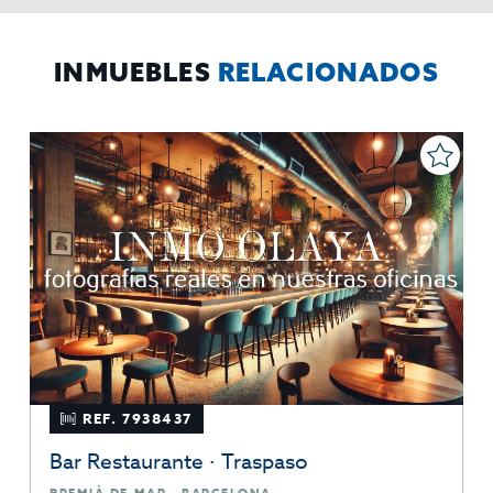
El Propio interesado,
Procedencia de los datos:
Información
Puede consultarse la información adicional y detallada
Adicional:
sobre protección de datos
Aquí
.
INMUEBLES
RELACIONADOS
REF. 7938437
Bar Restaurante · Traspaso
PREMIÀ DE MAR · BARCELONA