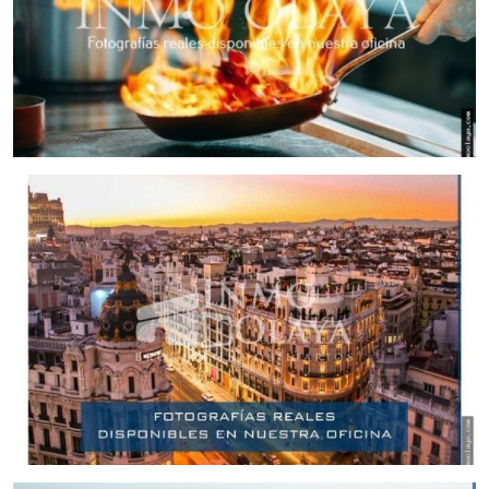
una zona reservada al servicio con todo lo necesario para
cumplir con las expectativas rápidas de nuestros clientes. A
su derecha encontramos el comedor o sala principal
debidamente organizado de manera estratégica para la
reserva y privacidad de distancia entre sus comensales. A
ello le adjuntamos una zona mas elevada con un registro de
mesas para un ambiente mas familiar.
Cuenta con una cocina con salida de humos y lo básico y
necesario para la realización de la actual actividad y con
muchas posibilidades de ampliación del servicio de la
misma.
Un pequeño almacén y sus respectivos baños
complementan esta fabulosa estancia.
Co aforo para 45 comensales , estancia perfectamente
climatizada y acondicionada para cualquier actividad de
restauración .
No podemos olvidarnos de la magnifica y amplia Terrassa
exterior con capacidad para 8-10 mesas dependiendo de su
distribución y totalmente reservada de las inclemencias del
tiempo gracias a su gran parasol gigante. Parcialmente