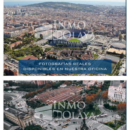
cerrada a posibles actuaciones exteriores (trafico rodado)
Con una clientela familiar, fidelizada y con una positiva
facturación, este lugar se convierte en único en la zona.
Traspaso 106.000 € y alquiler de 1.000 € sujeto a contrato
vigente ampliable sin inconvenientes.
Si te apasiona la restauración, buscas un lugar donde
desarrollar un negocio con muy buenas expectativas de
futuro, no dudes un solo momento en adentrarte en este
local y comprobar de primera mano las múltiples
posibilidades que tiene. Pídenos cita sin compromiso y te lo
mostraremos encantados.