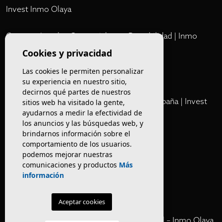
Invest Inmo Olaya
Comprar Locales Comerciales en Rentabilidad | Inmo
Olaya
Cookies y privacidad
Las cookies le permiten personalizar
Club
su experiencia en nuestro sitio,
decirnos qué partes de nuestros
Cartera Privada de Activos Hoteleros en España | Invest
sitios web ha visitado la gente,
ayudarnos a medir la efectividad de
Inmo Olaya
los anuncios y las búsquedas web, y
brindarnos información sobre el
Venta de edificios
comportamiento de los usuarios.
podemos mejorar nuestras
comunicaciones y productos
Más
Comprar restaurante en Barcelona
información
Negocios en rentabilidad en Barcelona
Aceptar cookies
Vender Hotel en España | Venta Confidencial – Inmo Olaya