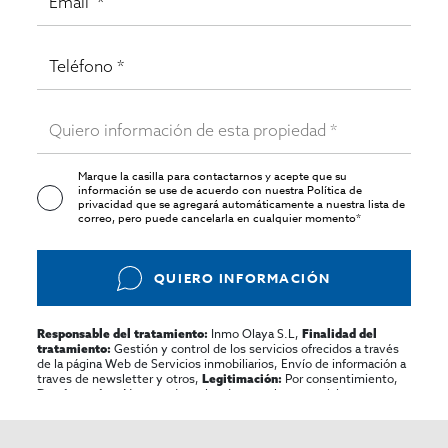
Marque la casilla para contactarnos y acepte que su
información se use de acuerdo con nuestra
Política de
privacidad
que se agregará automáticamente a nuestra lista de
correo, pero puede cancelarla en cualquier momento*
QUIERO INFORMACIÓN
Inmo Olaya S.L,
Responsable del tratamiento:
Finalidad del
Gestión y control de los servicios ofrecidos a través
tratamiento:
de la página Web de Servicios inmobiliarios, Envío de información a
traves de newsletter y otros,
Por consentimiento,
Legitimación:
No se cederan los datos, salvo para elaborar
Destinatarios:
contabilidad,
Acceder,
Derechos de las personas interesadas:
rectificar y suprimir los datos, solicitar la portabilidad de los
mismos, oponerse altratamiento y solicitar la limitación de éste,