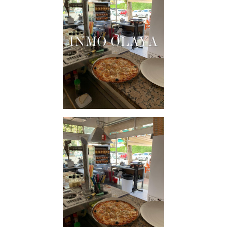
una zona de alto tránsito y gran visibilidad.
Ventajas del Negocio
Reconocimiento local
: Operativo durante 24 años,
siendo un negocio conocido y valorado por su
clientela fija y de temporada.
Altos ingresos demostrables
: Una oportunidad
sólida para quienes buscan un negocio rentable y
con trayectoria comprobada.
Condiciones del Traspaso
Precio del traspaso: 65.000 €
Alquiler mensual: 1000 €
Contrato de larga duración
: Ideal para asegurar la
estabilidad del negocio.
Este es el momento perfecto para adquirir un negocio
exitoso y bien posicionado en una de las zonas más
deseadas de la Costa Brava.