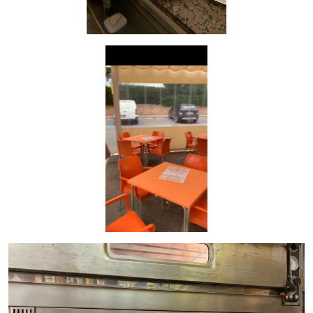
¡No dejes pasar esta oportunidad!
Ponte en contacto con
InmoOlaya
para obtener más información o para programar
una visita.
Gestiona InmoOlaya – Tu aliado en traspasos de éxito.