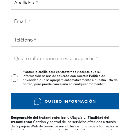
Marque la casilla para contactarnos y acepte que su
información se use de acuerdo con nuestra
Política de
privacidad
que se agregará automáticamente a nuestra lista de
correo, pero puede cancelarla en cualquier momento*
QUIERO INFORMACIÓN
Inmo Olaya S.L,
Responsable del tratamiento:
Finalidad del
Gestión y control de los servicios ofrecidos a través
tratamiento:
de la página Web de Servicios inmobiliarios, Envío de información a