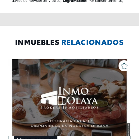
traves de newsletter y otros,
Por consentimiento,
Legitimación:
No se cederan los datos, salvo para elaborar
Destinatarios:
contabilidad,
Acceder,
Derechos de las personas interesadas:
rectificar y suprimir los datos, solicitar la portabilidad de los
mismos, oponerse altratamiento y solicitar la limitación de éste,
El Propio interesado,
Procedencia de los datos:
Información
Puede consultarse la información adicional y detallada
Adicional:
sobre protección de datos
Aquí
.
INMUEBLES
RELACIONADOS