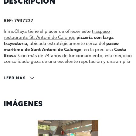
DESCRIPCIÓN
REF: 7937227
InmoOlaya tiene el placer de ofrecer este
traspaso
restaurante St. Antoni de Calonge
pizzería con larga
trayectoria
, ubicada estratégicamente cerca del
paseo
marítimo de Sant Antoni de Calonge
, en la preciosa
Costa
Brava
. Con más de 24 años de funcionamiento, este negocio
consolidado goza de una excelente reputación y una amplia
base de clientes.
Características del Local
LEER MÁS
Preparada como restaurante-pizzería
: Espacio
equipado con mesas en la terraza para disfrutar de
IMÁGENES
la comida al aire libre.
Servicios complementarios
: Ofrece comida para
llevar, incluyendo pizzas, pollos asados y patatas,
atrayendo tanto a locales como a turistas.
Buena ubicación
: A pasos del paseo marítimo, en