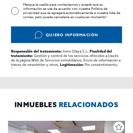
Marque la casilla para contactarnos y acepte que su
información se use de acuerdo con nuestra
Política de
privacidad
que se agregará automáticamente a nuestra lista de
correo, pero puede cancelarla en cualquier momento*
QUIERO INFORMACIÓN
Inmo Olaya S.L,
Responsable del tratamiento:
Finalidad del
Gestión y control de los servicios ofrecidos a través
tratamiento:
de la página Web de Servicios inmobiliarios, Envío de información a
traves de newsletter y otros,
Por consentimiento,
Legitimación:
No se cederan los datos, salvo para elaborar
Destinatarios:
contabilidad,
Acceder,
Derechos de las personas interesadas:
rectificar y suprimir los datos, solicitar la portabilidad de los
mismos, oponerse altratamiento y solicitar la limitación de éste,
El Propio interesado,
Procedencia de los datos:
Información
Puede consultarse la información adicional y detallada
Adicional:
sobre protección de datos
Aquí
.
INMUEBLES
RELACIONADOS