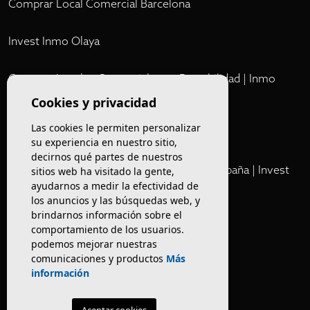
Comprar Local Comercial Barcelona
Invest Inmo Olaya
Comprar Locales Comerciales en Rentabilidad | Inmo
Olaya
Cookies y privacidad
Las cookies le permiten personalizar
Club
su experiencia en nuestro sitio,
decirnos qué partes de nuestros
Cartera Privada de Activos Hoteleros en España | Invest
sitios web ha visitado la gente,
ayudarnos a medir la efectividad de
Inmo Olaya
los anuncios y las búsquedas web, y
brindarnos información sobre el
Venta de edificios
comportamiento de los usuarios.
podemos mejorar nuestras
comunicaciones y productos
Más
Comprar restaurante en Barcelona
información
Negocios en rentabilidad en Barcelona