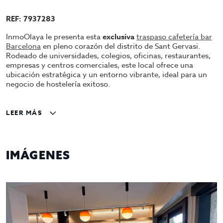
REF: 7937283
InmoOlaya le presenta esta
exclusiva
traspaso cafetería bar
Barcelona
en pleno corazón del distrito de Sant Gervasi.
Rodeado de universidades, colegios, oficinas, restaurantes,
empresas y centros comerciales, este local ofrece una
ubicación estratégica y un entorno vibrante, ideal para un
negocio de hostelería exitoso.
Características del Local:
LEER MÁS
Superficie:
65 m² perfectamente aprovechados.
Aforo Interior:
Capacidad para
25 personas
en un
ambiente cómodo y acogedor.
IMÁGENES
Terraza Exterior:
Espacio con
5 mesas
, ideal para
atraer tanto a locales como a turistas que disfrutan
del aire libre.
Equipamiento:
Cocina funcional con opción a salida de humos.
Barra equipada para servicio rápido y eficiente.