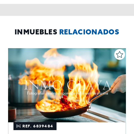
contabilidad,
Acceder,
Derechos de las personas interesadas:
rectificar y suprimir los datos, solicitar la portabilidad de los
mismos, oponerse altratamiento y solicitar la limitación de éste,
El Propio interesado,
Procedencia de los datos:
Información
Puede consultarse la información adicional y detallada
Adicional:
sobre protección de datos
Aquí
.
INMUEBLES
RELACIONADOS
REF. 6839484