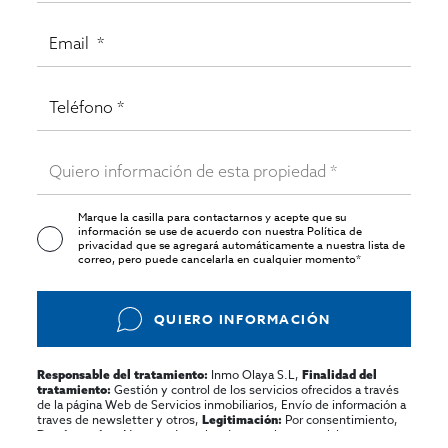
Marque la casilla para contactarnos y acepte que su
información se use de acuerdo con nuestra
Política de
privacidad
que se agregará automáticamente a nuestra lista de
correo, pero puede cancelarla en cualquier momento*
QUIERO INFORMACIÓN
Inmo Olaya S.L,
Responsable del tratamiento:
Finalidad del
Gestión y control de los servicios ofrecidos a través
tratamiento:
de la página Web de Servicios inmobiliarios, Envío de información a
traves de newsletter y otros,
Por consentimiento,
Legitimación:
No se cederan los datos, salvo para elaborar
Destinatarios: