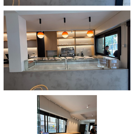
Condiciones del Traspaso:
Precio de Traspaso: 260.000 €
Alquiler Mensual: 1.600 € (+ IVA)
Oportunidad Ideal
Este traspaso es una excelente opción para emprendedores
o inversores que buscan un negocio consolidado en una de
las mejores zonas de Barcelona. Su ubicación, capacidad y
estado actual ofrecen un gran potencial para crecer y
destacar en el competitivo mercado de la hostelería.
Contáctenos
¡No deje escapar esta oportunidad única! Para más
información o para organizar una visita al local, no dude en
contactarnos.
Gestiona
InmoOlaya
, la agencia líder en traspasos y
alquileres de negocios de hostelería. Nuestro equipo de
expertos le acompañará durante todo el proceso para
garantizar el éxito de su inversión.