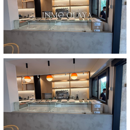
Estado Actual:
Local en pleno funcionamiento y con
facturación constante.
Instalaciones en perfecto estado, listas para
continuar la actividad sin necesidad de
reformas.
Ventajas del Negocio:
Ubicación Estratégica:
Situado en una zona de alto
tránsito, rodeado de servicios clave como
universidades y oficinas que generan un flujo
constante de clientes.
Negocio Consolidado:
Este local ya está operativo y
cuenta con una clientela estable, lo que asegura
ingresos desde el primer día.
Versatilidad:
El espacio y equipamiento permiten
desarrollar distintos conceptos gastronómicos,
desde cafetería hasta bar de tapas o menú diario.