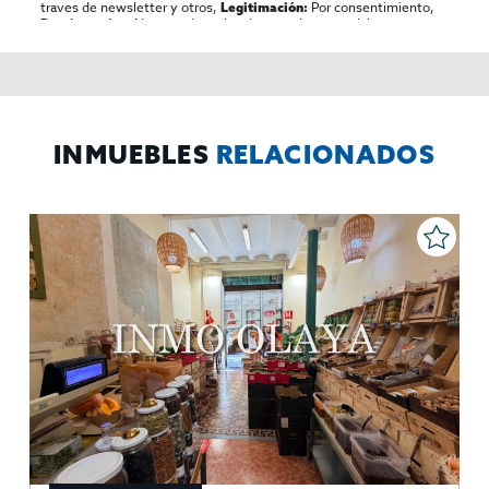
traves de newsletter y otros,
Por consentimiento,
Legitimación:
No se cederan los datos, salvo para elaborar
Destinatarios:
contabilidad,
Acceder,
Derechos de las personas interesadas:
rectificar y suprimir los datos, solicitar la portabilidad de los
mismos, oponerse altratamiento y solicitar la limitación de éste,
El Propio interesado,
Procedencia de los datos:
Información
Puede consultarse la información adicional y detallada
Adicional:
sobre protección de datos
Aquí
.
INMUEBLES
RELACIONADOS