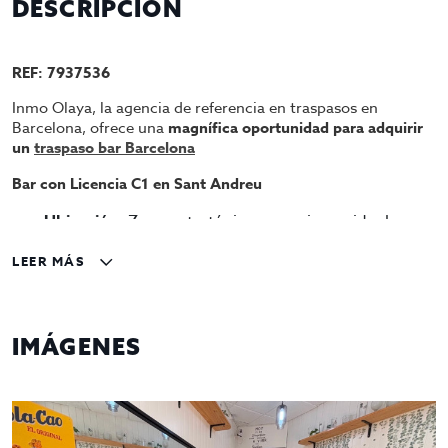
DESCRIPCIÓN
REF: 7937536
Inmo Olaya, la agencia de referencia en traspasos en
Barcelona, ofrece una
magnífica oportunidad para adquirir
un
traspaso bar Barcelona
Bar con Licencia C1 en Sant Andreu
Ubicación:
Zona estratégica y esquinera, ideal para
captar clientela.
LEER MÁS
Características del local:
Terraza:
30 m², equipada con
4 mesas y 4 sillas
por mesa
.
Interior:
Aforo para
9 personas
.
IMÁGENES
Servicios:
Dispone de
1 lavabo
.
Condiciones:
Precio de traspaso: 33.000 €
Alquiler mensual: 700 €