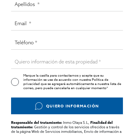
Marque la casilla para contactarnos y acepte que su
información se use de acuerdo con nuestra
Política de
privacidad
que se agregará automáticamente a nuestra lista de
correo, pero puede cancelarla en cualquier momento*
QUIERO INFORMACIÓN
Inmo Olaya S.L,
Responsable del tratamiento:
Finalidad del
Gestión y control de los servicios ofrecidos a través
tratamiento:
de la página Web de Servicios inmobiliarios, Envío de información a