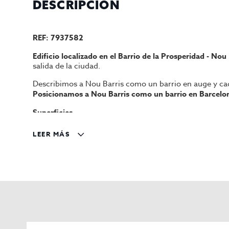
DESCRIPCIÓN
REF: 7937582
Edificio localizado en el Barrio de la Prosperidad - Nou 
salida de la ciudad.
Describimos a Nou Barris como un barrio en auge y cad
Posicionamos a Nou Barris como un barrio en Barcelona
Superficies
Superficie parcela:
312 m²
LEER MÁS
Superficie edificada:
1.337 m²
Características
Distribución:
Planta baja + 4 + Sobreático.
Locales:
2 locales a pie de calle (Santa Engracia