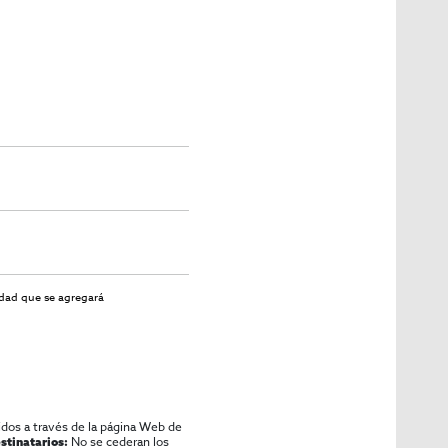
ncial.
idad
que se agregará
idos a través de la página Web de
No se cederan los
stinatarios: