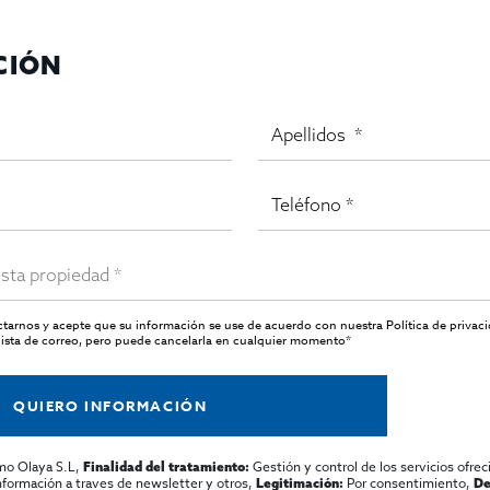
CIÓN
s que su retorno actual se sitúa por debajo de su renta pote
egundo 2ª en proceso de desahucio).
actarnos y acepte que su información se use de acuerdo con nuestra
Política de privac
ista de correo, pero puede cancelarla en cualquier momento*
n (Segundo 4ª en negociaciones y bajos 2A en pleito).
QUIERO INFORMACIÓN
mo Olaya S.L,
Gestión y control de los servicios ofrec
Finalidad del tratamiento:
información a traves de newsletter y otros,
Por consentimiento,
Legitimación:
De