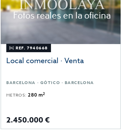
REF. 7940668
Local comercial · Venta
L
BARCELONA · GÓTICO · BARCELONA
B
2
280 m
METROS:
M
2.450.000 €
2