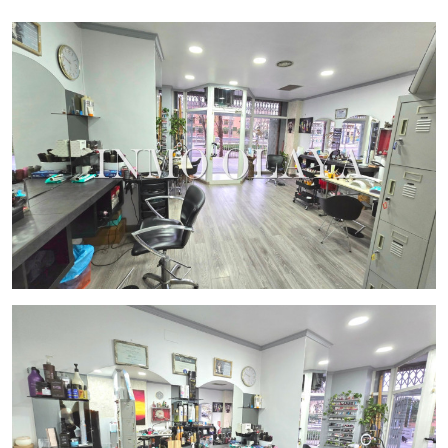
Antigüedad: 40 años de experiencia y clientela
fidelizada
Ubicación: Gran Via de les Corts Catalanes, zona de
alto tránsito y visibilidad
Condiciones económicas:
Precio de venta: 230.000 €
¡Una oportunidad única para adquirir un negocio
consolidado en una de las zonas más estratégicas de
Barcelona!
Contacta con Inmo Olaya para más información y concertar
una visita.
¡No dejes escapar esta oportunidad de inversión!