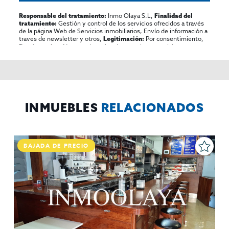
Inmo Olaya S.L,
Responsable del tratamiento:
Finalidad del
Gestión y control de los servicios ofrecidos a través
tratamiento:
de la página Web de Servicios inmobiliarios, Envío de información a
traves de newsletter y otros,
Por consentimiento,
Legitimación:
No se cederan los datos, salvo para elaborar
Destinatarios:
contabilidad,
Acceder,
Derechos de las personas interesadas:
rectificar y suprimir los datos, solicitar la portabilidad de los
mismos, oponerse altratamiento y solicitar la limitación de éste,
El Propio interesado,
Procedencia de los datos:
Información
Puede consultarse la información adicional y detallada
Adicional:
sobre protección de datos
Aquí
.
INMUEBLES
RELACIONADOS
BAJADA DE PRECIO