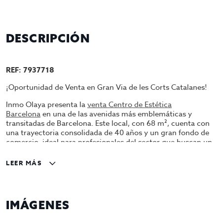
DESCRIPCIÓN
REF: 7937718
¡Oportunidad de Venta en Gran Via de les Corts Catalanes!
Inmo Olaya presenta la
venta Centro de Estética
Barcelona
en una de las avenidas más emblemáticas y
transitadas de Barcelona. Este local, con 68 m², cuenta con
una trayectoria consolidada de 40 años y un gran fondo de
comercio, ideal para profesionales del sector que buscan un
negocio con historia y potencial.
LEER MÁS
Características principales:
Superficie: 68 m²
Cabinas: 2 (una con salida de agua)
IMÁGENES
Baño: Completo