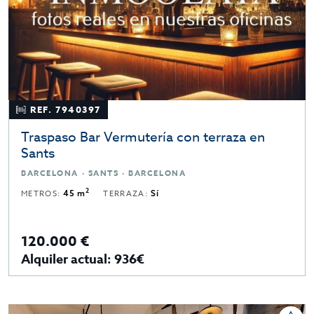
REF. 7940397
Traspaso Bar Vermutería con terraza en
Sants
BARCELONA · SANTS · BARCELONA
2
METROS:
45 m
TERRAZA:
Sí
120.000 €
Alquiler actual: 936€