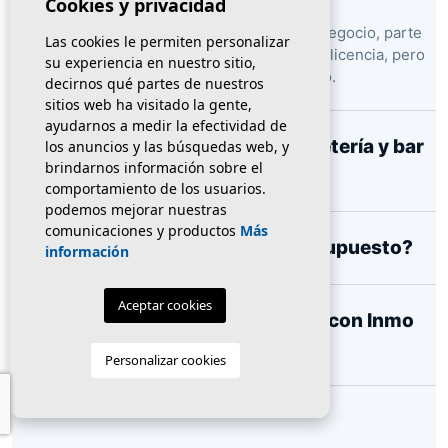
Cookies y privacidad
Suele incluir el derecho de explotación del negocio, parte
Las cookies le permiten personalizar
del equipamiento, mobiliario, instalaciones y licencia, pero
su experiencia en nuestro sitio,
cada operación debe revisarse caso por caso.
decirnos qué partes de nuestros
sitios web ha visitado la gente,
ayudarnos a medir la efectividad de
¿Qué diferencia hay entre bar, cafetería y bar
los anuncios y las búsquedas web, y
brindarnos información sobre el
restaurante?
comportamiento de los usuarios.
podemos mejorar nuestras
comunicaciones y productos
Más
¿Puedo pedir bares según mi presupuesto?
información
Aceptar cookies
¿También puedo traspasar mi bar con Inmo
Olaya?
Personalizar cookies