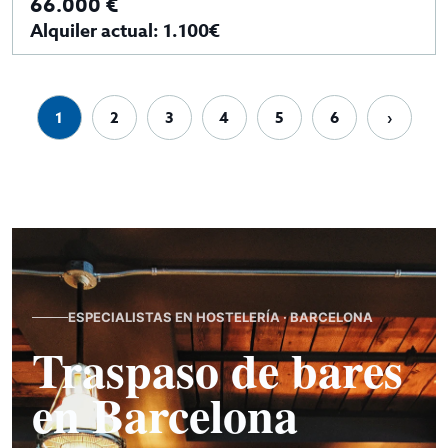
66.000 €
Alquiler actual: 1.100€
1
2
3
4
5
6
›
ESPECIALISTAS EN HOSTELERÍA · BARCELONA
Traspaso de bares
en Barcelona