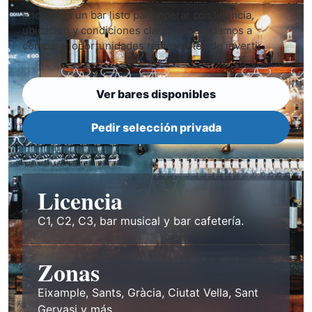
Encuentra un bar listo para operar con licencia,
ubicación y condiciones claras. Te ayudamos a
comparar oportunidades reales antes de invertir.
Ver bares disponibles
Pedir selección privada
Licencia
C1, C2, C3, bar musical y bar cafetería.
Zonas
Eixample, Sants, Gràcia, Ciutat Vella, Sant
Gervasi y más.