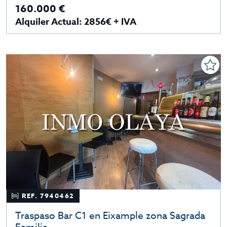
160.000 €
Alquiler Actual: 2856€ + IVA
REF. 7940462
Traspaso Bar C1 en Eixample zona Sagrada