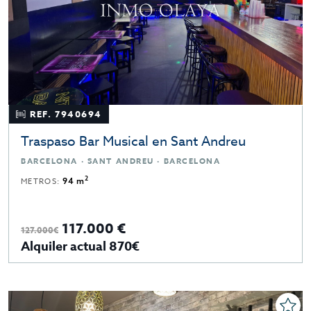
REF. 7940694
Traspaso Bar Musical en Sant Andreu
BARCELONA · SANT ANDREU · BARCELONA
2
METROS:
94 m
117.000 €
127.000€
Alquiler actual 870€