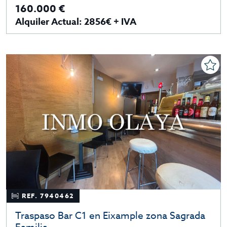
160.000 €
Alquiler Actual: 2856€ + IVA
REF. 7940462
Traspaso Bar C1 en Eixample zona Sagrada