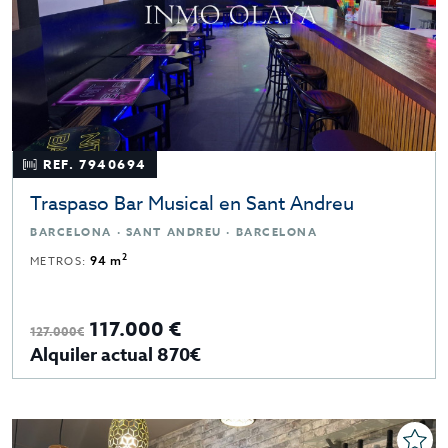
REF. 7940694
Traspaso Bar Musical en Sant Andreu
BARCELONA · SANT ANDREU · BARCELONA
2
METROS:
94 m
117.000 €
127.000€
Alquiler actual 870€