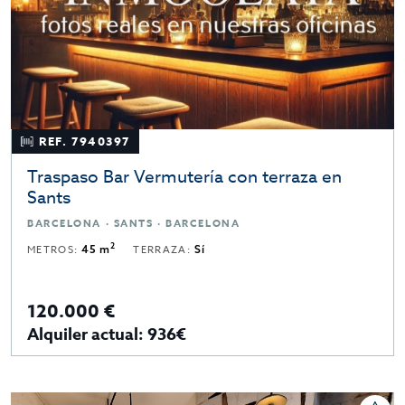
REF. 7940397
Traspaso Bar Vermutería con terraza en
Sants
BARCELONA · SANTS · BARCELONA
2
METROS:
45 m
TERRAZA:
Sí
120.000 €
Alquiler actual: 936€