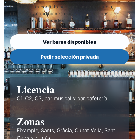
Encuentra un bar listo para operar con licencia,
ubicación y condiciones claras. Te ayudamos a
comparar oportunidades reales antes de invertir.
Ver bares disponibles
Pedir selección privada
Licencia
C1, C2, C3, bar musical y bar cafetería.
Zonas
Eixample, Sants, Gràcia, Ciutat Vella, Sant
Gervasi y más.