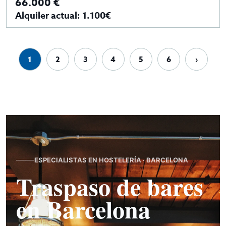
66.000 €
Alquiler actual: 1.100€
1
2
3
4
5
6
›
ESPECIALISTAS EN HOSTELERÍA · BARCELONA
Traspaso de bares
en Barcelona