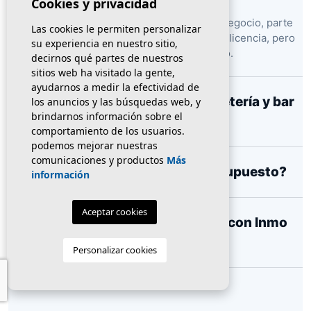
Cookies y privacidad
Suele incluir el derecho de explotación del negocio, parte
Las cookies le permiten personalizar
del equipamiento, mobiliario, instalaciones y licencia, pero
su experiencia en nuestro sitio,
cada operación debe revisarse caso por caso.
decirnos qué partes de nuestros
sitios web ha visitado la gente,
ayudarnos a medir la efectividad de
¿Qué diferencia hay entre bar, cafetería y bar
los anuncios y las búsquedas web, y
brindarnos información sobre el
restaurante?
comportamiento de los usuarios.
podemos mejorar nuestras
comunicaciones y productos
Más
¿Puedo pedir bares según mi presupuesto?
información
Aceptar cookies
¿También puedo traspasar mi bar con Inmo
Olaya?
Personalizar cookies