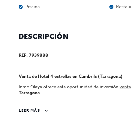
Piscina
Restau
DESCRIPCIÓN
REF: 7939888
Venta de Hotel 4 estrellas en Cambrils (Tarragona)
Inmo Olaya ofrece esta oportunidad de inversión
venta
Tarragona
.
El establecimiento
reinició operaciones a finales de a
de aproximadamente 100.000 €
para optimización o m
LEER MÁS
Características principales
Categoría:
Hotel 4 estrellas