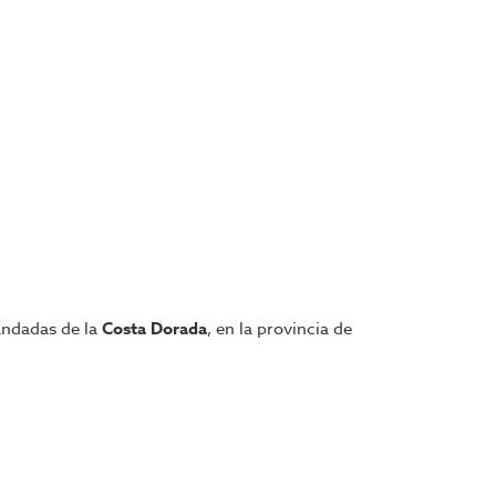
andadas de la
Costa Dorada
, en la provincia de
plotación hotelera inmediata, con un
CAPEX estimado