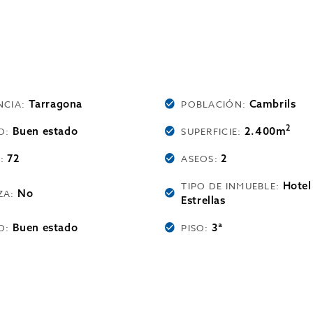
Tarragona
Cambrils
NCIA:
POBLACIÓN:
2
Buen estado
2.400m
O:
SUPERFICIE:
72
2
S:
ASEOS:
Hotel
TIPO DE INMUEBLE:
No
ZA:
Estrellas
Buen estado
3ª
O:
PISO: