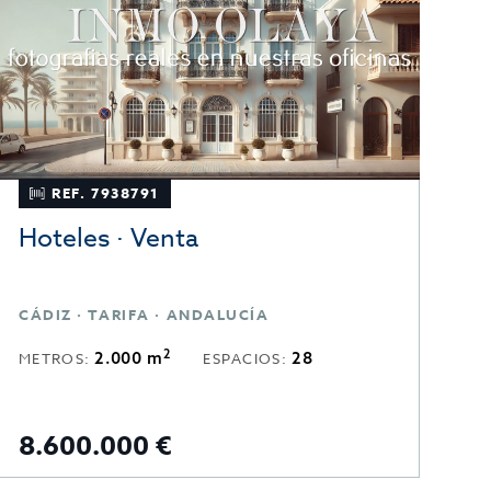
REF. 7938791
Hoteles · Venta
E
CÁDIZ · TARIFA · ANDALUCÍA
B
2
2.000 m
28
METROS:
ESPACIOS:
M
8.600.000 €
8