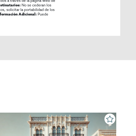
idos a través de la página Web de
No se cederan los
stinatarios:
os, solicitar la portabilidad de los
Puede
nformación Adicional: