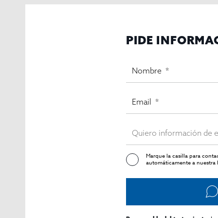
Oportunidad de inversión
Este activo representa una
excelente oportunidad para
nacional e internacional durante gran parte del año.
PIDE INFORMA
Su tamaño, número de habitaciones y servicios permi
Precio de venta:
8.500.000 €
Marque la casilla para cont
automáticamente a nuestra l