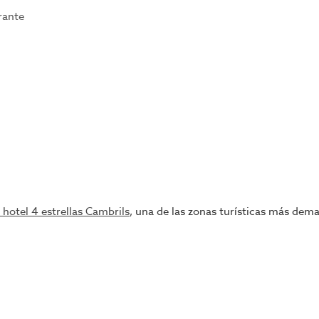
rante
 hotel 4 estrellas Cambrils
, una de las zonas turísticas más dem
gosto de 2025
, ofreciendo una infraestructura preparada para ex
ejoras.