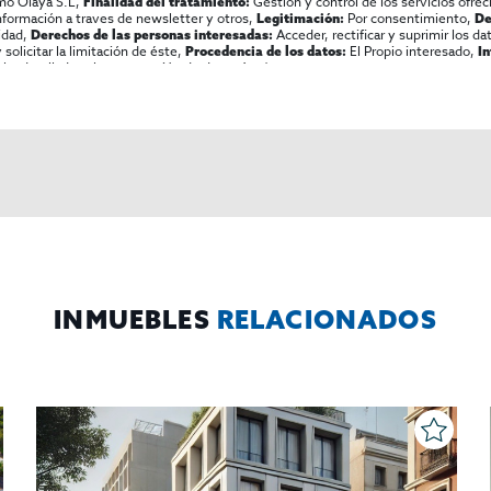
mo Olaya S.L,
Gestión y control de los servicios ofrec
Finalidad del tratamiento:
información a traves de newsletter y otros,
Por consentimiento,
Legitimación:
De
lidad,
Acceder, rectificar y suprimir los dat
Derechos de las personas interesadas:
olicitar la limitación de éste,
El Propio interesado,
Procedencia de los datos:
I
al y detallada sobre protección de datos
Aquí
.
INMUEBLES
RELACIONADOS