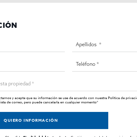
 inversores hoteleros o cadenas que busquen posicionarse en la
CIÓN
ten su
explotación como hotel vacacional, boutique resort urban
actarnos y acepte que su información se use de acuerdo con nuestra
Política de privac
ista de correo, pero puede cancelarla en cualquier momento*
QUIERO INFORMACIÓN