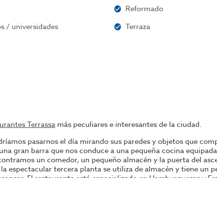
Reformado
s / universidades
Terraza
urantes Terrassa
más peculiares e interesantes de la ciudad.
ríamos pasarnos el día mirando sus paredes y objetos que comp
 una gran barra que nos conduce a una pequeña cocina equipada 
contramos un comedor, un pequeño almacén y la puerta del asce
 espectacular tercera planta se utiliza de almacén y tiene un p
censor. El restaurante está especializado en Hamburguesas y Fra
local está completamente climatizado, dispone de sistema de segu
aspaso.
ad o para transformarlo en un restaurante de menú y carta. Está 