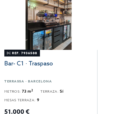
REF. 7936588
Bar- C1 · Traspaso
B
TERRASSA · BARCELONA
T
2
73 m
Sí
METROS:
TERRAZA:
M
9
MESAS TERRAZA:
M
51.000 €
4