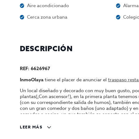
Aire acondicionado
Alarma
Cerca zona urbana
Colegio
DESCRIPCIÓN
REF: 6626967
InmoOlaya
tiene el placer de anunciar el
traspaso
resta
Un local diseñado y decorado con muy buen gusto, pod
plantas(¡Con ascensor!), en la primera planta tenemos
(con su correspondiente salida de humos), también en
con un gran comedor y dos baños (uno adaptado) y en la
comedor o cocina, ya que también se conecta con el as
comensales y se le permite una terraza de 4 mesas. El 
que se puede ver en las imágenes está incluido en el tr
LEER MÁS
Un local muy interesante para continuar con la activid