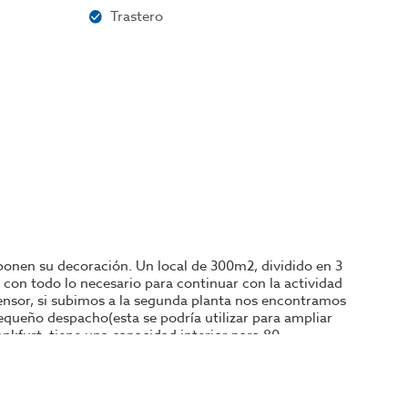
Trastero
onen su decoración. Un local de 300m2, dividido en 3
con todo lo necesario para continuar con la actividad
nsor, si subimos a la segunda planta nos encontramos
equeño despacho(esta se podría utilizar para ampliar
nkfurt, tiene una capacidad interior para 80
ridad para controlar las diferentes plantas, todo lo
ubicado en el centro de Terrassa y a su alrededor se