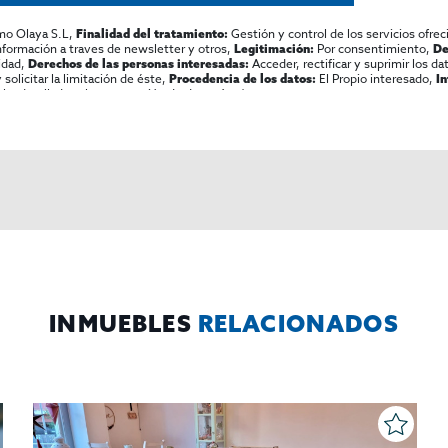
mo Olaya S.L,
Gestión y control de los servicios ofrec
Finalidad del tratamiento:
información a traves de newsletter y otros,
Por consentimiento,
Legitimación:
De
lidad,
Acceder, rectificar y suprimir los dat
Derechos de las personas interesadas:
olicitar la limitación de éste,
El Propio interesado,
Procedencia de los datos:
I
al y detallada sobre protección de datos
Aquí
.
INMUEBLES
RELACIONADOS