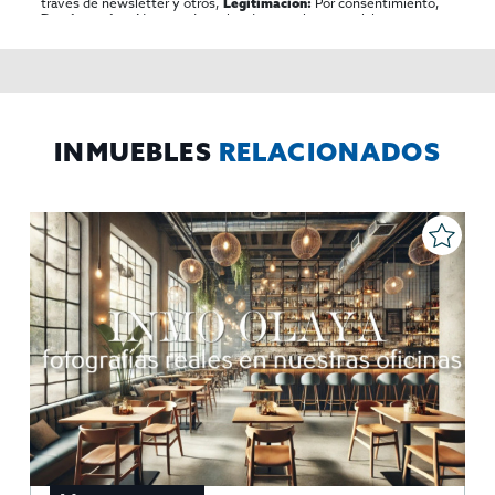
traves de newsletter y otros,
Por consentimiento,
Legitimación:
No se cederan los datos, salvo para elaborar
Destinatarios:
contabilidad,
Acceder,
Derechos de las personas interesadas:
rectificar y suprimir los datos, solicitar la portabilidad de los
mismos, oponerse altratamiento y solicitar la limitación de éste,
El Propio interesado,
Procedencia de los datos:
Información
Puede consultarse la información adicional y detallada
Adicional:
sobre protección de datos
Aquí
.
INMUEBLES
RELACIONADOS