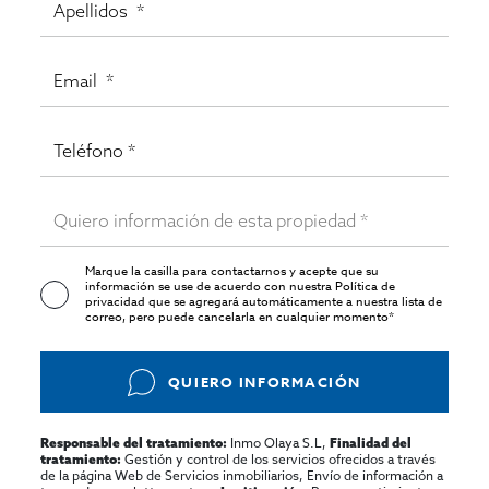
Marque la casilla para contactarnos y acepte que su
información se use de acuerdo con nuestra
Política de
privacidad
que se agregará automáticamente a nuestra lista de
correo, pero puede cancelarla en cualquier momento*
QUIERO INFORMACIÓN
Inmo Olaya S.L,
Responsable del tratamiento:
Finalidad del
Gestión y control de los servicios ofrecidos a través
tratamiento:
de la página Web de Servicios inmobiliarios, Envío de información a