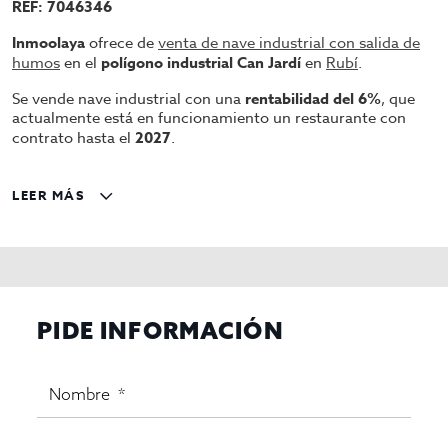
REF: 7046346
Inmoolaya
ofrece de
venta de nave industrial con salida de
humos
en el
polígono industrial Can Jardí
en
Rubí
.
Se vende nave industrial con una
rentabilidad del 6%
, que
actualmente está en funcionamiento un restaurante con
contrato hasta el
2027
.
Entramos en la nave directamente por la terraza de unos
30m2, en la planta baja nos encontramos un comedor
LEER MÁS
principal, con una gran barra, dos baños y la cocina. En la
primera planta se puede acceder por escaleras del comedor
o por las escaleras de la cocina(solo para trabajadores. En
esta planta nos encontramos otro comedor más enfocado a
celebraciones con do baños y una pequeña barra.
La nave dispone de 160m2 en la planta baja, 130m2 en la
PIDE INFORMACIÓN
primera planta y un altillo de 20m2.
Buena oportunidad para inversores o emprendedores.
Precio de venta 242.000€